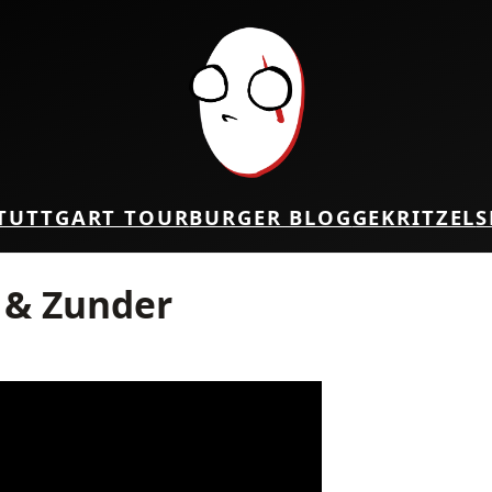
TUTTGART TOUR
BURGER BLOG
GEKRITZEL
S
e & Zunder