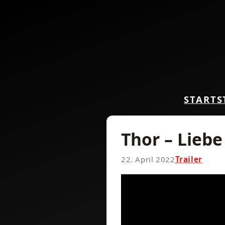
START
S
Thor – Lieb
22. April 2022
Trailer