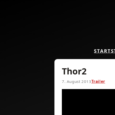
START
S
Thor2
7. August 2013
Trailer