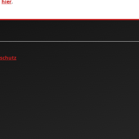
s
hier
.
nschutz