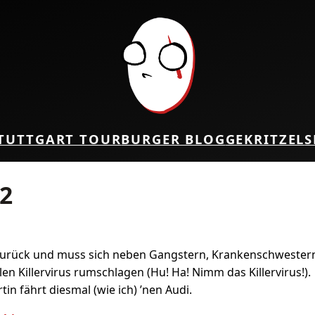
TUTTGART TOUR
BURGER BLOG
GEKRITZEL
S
 2
 zurück und muss sich neben Gangstern, Krankenschwester
len Killervirus rumschlagen (Hu! Ha! Nimm das Killervirus!).
tin fährt diesmal (wie ich) ’nen Audi.