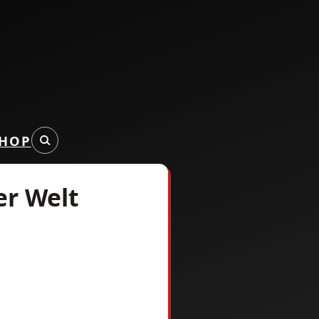
HOP
er Welt