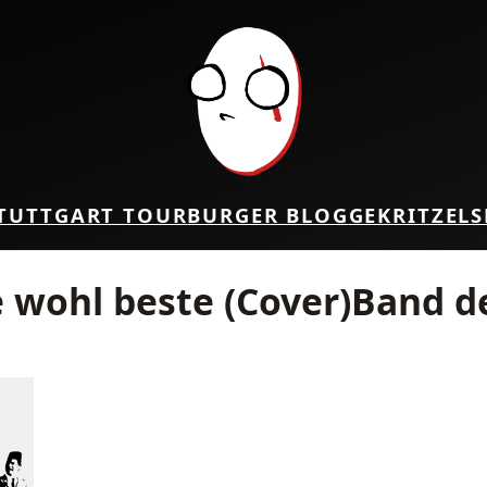
TUTTGART TOUR
BURGER BLOG
GEKRITZEL
S
e wohl beste (Cover)Band d