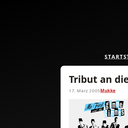
START
S
Tribut an di
17. März 2005
Mukke