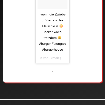
..wenn die Zwiebel
größer als des
Fleischle is
lecker war's
trotzdem
#burger #stuttgart
#burgerhouse
Ein von Stefan (@just.a.hero) gepostetes Foto am
.