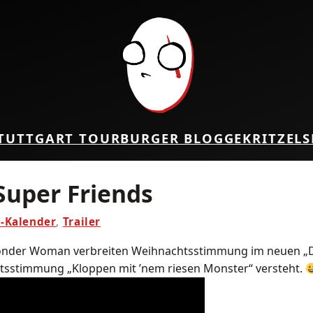
TUTTGART TOUR
BURGER BLOG
GEKRITZEL
S
Super Friends
-Kalender
,
Trailer
der Woman verbreiten Weihnachtsstimmung im neuen „Dawn
sstimmung „Kloppen mit ’nem riesen Monster“ versteht.