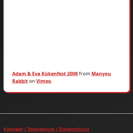
Adam & Eva Kükenfest 2008
from
Manyou
Rabbit
on
Vimeo
.
Kontakt / Impressum / Datenschutz