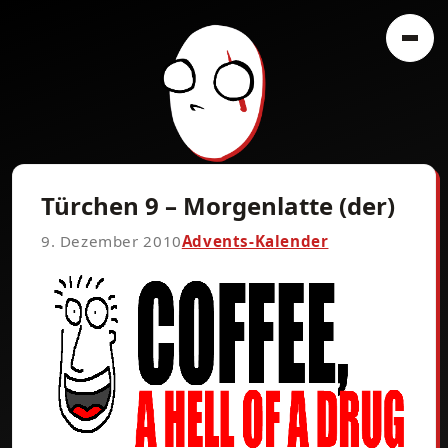
Türchen 9 – Morgenlatte (der)
9. Dezember 2010
Advents-Kalender