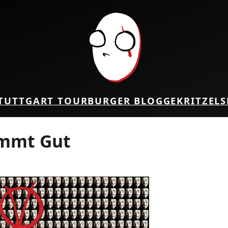
TUTTGART TOUR
BURGER BLOG
GEKRITZEL
S
ammt Gut