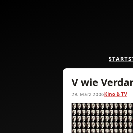
START
S
V wie Verd
29. März 2006
Kino & TV