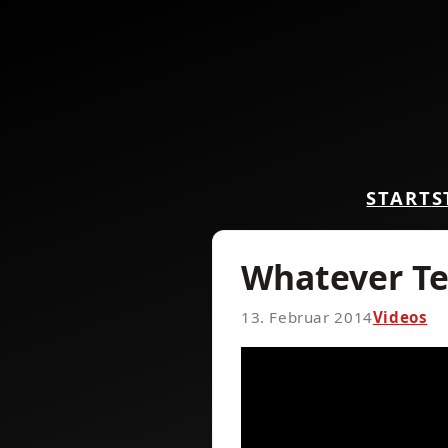
START
S
Whatever Te
13. Februar 2014
Videos