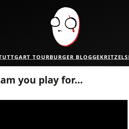
TUTTGART TOUR
BURGER BLOG
GEKRITZEL
S
am you play for…