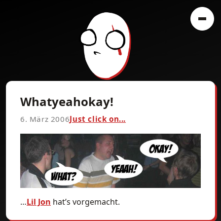
Whatyeahokay!
6. März 2006
Just click on...
…
Lil Jon
hat’s vorgemacht.