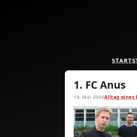
START
S
1. FC Anus
18. Mai 2006
Alltag eines