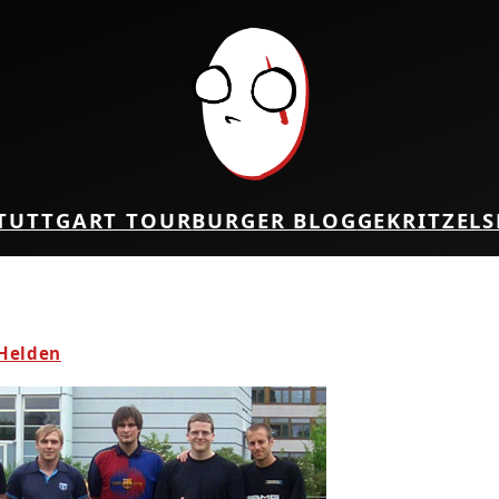
TUTTGART TOUR
BURGER BLOG
GEKRITZEL
S
 Helden