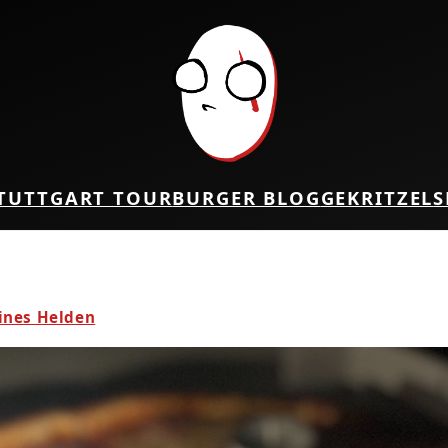
TUTTGART TOUR
BURGER BLOG
GEKRITZEL
S
eines Helden