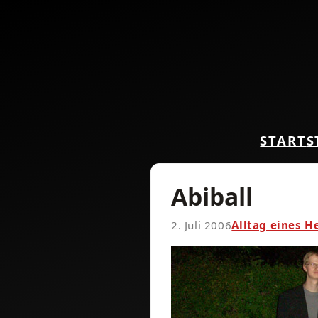
START
S
Abiball
2. Juli 2006
Alltag eines H