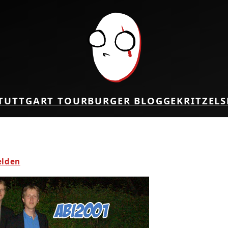
TUTTGART TOUR
BURGER BLOG
GEKRITZEL
S
elden