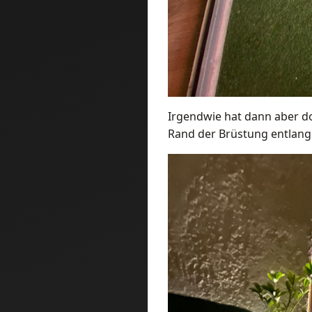
Irgendwie hat dann aber do
Rand der Brüstung entlang 