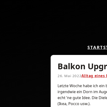
START
S
Balkon Upg
26. Mai 2022
Alltag eines
Letzte Woche habe ich ein
irgendwie ein Dorn im Auge.
echt ’ne gute Idee. Die Diel
(Ikea, Pocco usw.).