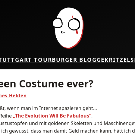
TUTTGART TOUR
BURGER BLOG
GEKRITZEL
S
een Costume ever?
ines Helden
ößt, wenn man im Internet spazieren geht…
 Reihe
„The Evolution Will Be Fabulous“
.
auszustopfen und mit goldenen Skeletten und Maschineng
te ich gewusst, dass man damit Geld machen kann, hätt ich d