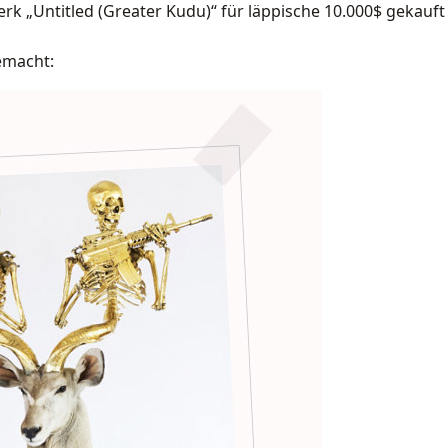
 Werk „Untitled (Greater Kudu)“ für läppische 10.000$ gekau
gemacht: