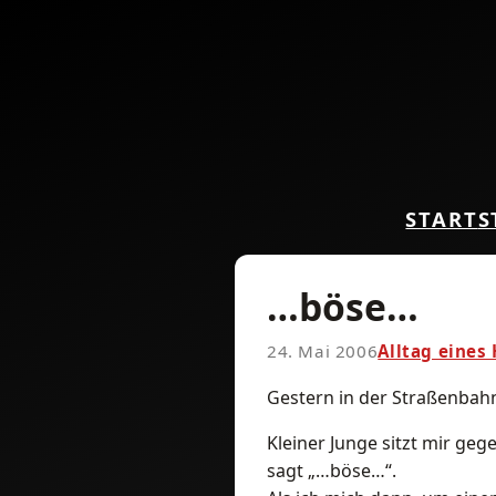
START
S
…böse…
24. Mai 2006
Alltag eines
Gestern in der Straßenbah
Kleiner Junge sitzt mir ge
sagt „…böse…“.