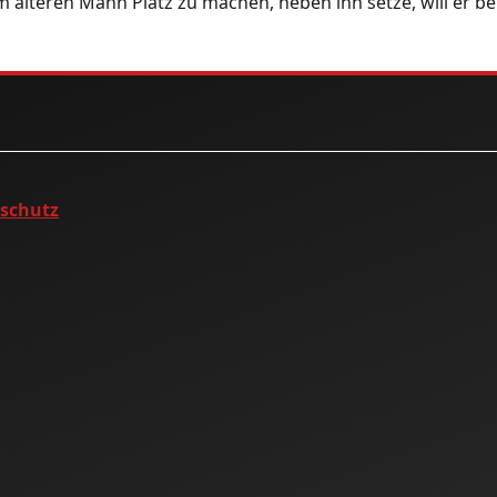
m älteren Mann Platz zu machen, neben ihn setze, will er 
nschutz