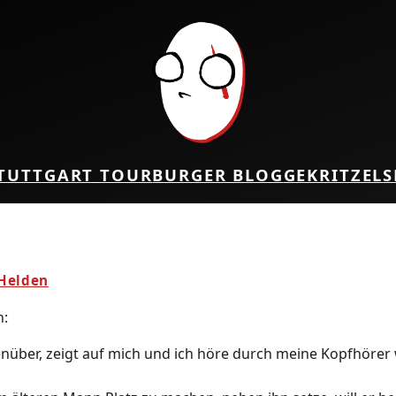
TUTTGART TOUR
BURGER BLOG
GEKRITZEL
S
 Helden
n:
genüber, zeigt auf mich und ich höre durch meine Kopfhörer 