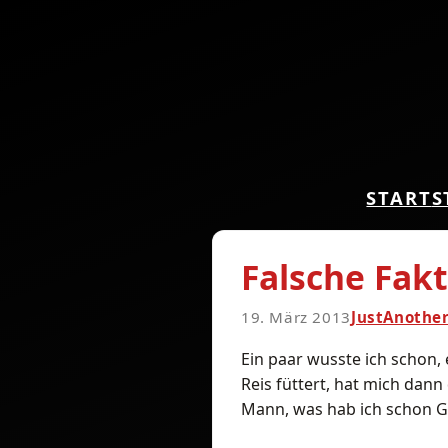
START
S
Falsche Fak
19. März 2013
JustAnothe
Ein paar wusste ich schon, 
Reis füttert, hat mich dann
Mann, was hab ich schon G