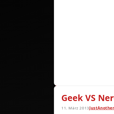
Geek VS Ne
11. März 2013
JustAnothe