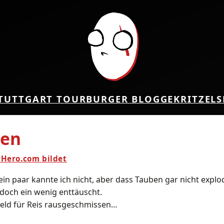
TUTTGART TOUR
BURGER BLOG
GEKRITZEL
S
ten
rHero.com bildet
ein paar kannte ich nicht, aber dass Tauben gar nicht expl
 doch ein wenig enttäuscht.
eld für Reis rausgeschmissen…