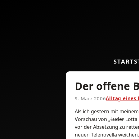
START
S
Der offene B
9. März 2006
Alltag eines
Als ich gestern mit meine
Vorschau von „
Luder
Lotta 
vor der Absetzung zu rette
neuen Telenovella weichen.