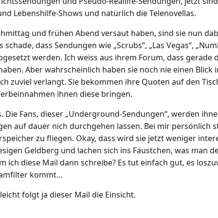
ichtssendungen und Pseudo-Reallife-Sendungen, jetzt sind 
nd Lebenshilfe-Shows und natürlich die Telenovellas.
hmittag und frühen Abend versaut haben, sind sie nun dab
es schade, dass Sendungen wie „Scrubs“, „Las Vegas“, „Num
 abgesetzt werden. Ich weiss aus ihrem Forum, dass gerade
ben. Aber wahrscheinlich haben sie noch nie einen Blick i
ch zuviel verlangt. Sie bekommen ihre Quoten auf den Tis
Werbeinnahmen ihnen diese bringen.
ns. Die Fans, dieser „Underground-Sendungen“, werden ihne
n auf dauer nich durchgehen lassen. Bei mir persönlich s
peicher zu fliegen. Okay, dass wird sie jetzt weniger intere
riesigen Geldberg und lachen sich ins Fäustchen, was man d
ich diese Mail dann schreibe? Es tut einfach gut, es los
pamfilter kommt…
eicht folgt ja dieser Mail die Einsicht.