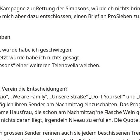
ne Kampagne zur Rettung der Simpsons, würde eh nichts br
ab mich aber dazu entschlossen, einen Brief an ProSieben z
eben,
zt wurde habe ich geschwiegen.
etzt wurde habe ich nichts gesagt.
psons“ einer weiteren Telenovella weichen.
em Verein die Entscheidungen?
o“, „We are Family“, „Unsere Straße“ „Do it Yourself“ und 
äglich ihren Sender am Nachmittag einzuschalten. Das Pro
ame Hausfrau, die schon am Nachmittag ’ne Flasche Wein ges
 nichts daran liegt, irgendein Niveau zu erfüllen. Die Quote 
 grossen Sender, rennen auch sie jedem beschissenen Tren