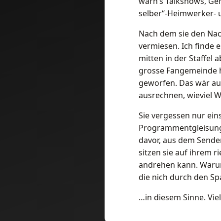
warn’s Talkshows, Ger
selber“-Heimwerker- u
Nach dem sie den Nac
vermiesen. Ich finde 
mitten in der Staffel
grosse Fangemeinde ha
geworfen. Das wär au
ausrechnen, wieviel 
Sie vergessen nur ei
Programmentgleisunge
davor, aus dem Senders
sitzen sie auf ihrem 
andrehen kann. Warum 
die nich durch den S
…in diesem Sinne. Viell