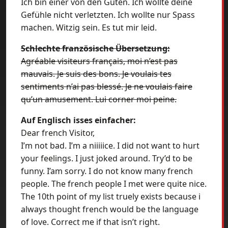
Ich bin einer von den Guten. Ich wollte deine
Gefühle nicht verletzten. Ich wollte nur Spass
machen. Witzig sein. Es tut mir leid.
Schlechte französische Übersetzung:
Agréable visiteurs français, moi n’est pas
mauvais. Je suis des bons. Je voulais tes
sentiments n’ai pas blessé. Je ne voulais faire
qu’un amusement. Lui corner moi peine.
Auf Englisch isses einfacher:
Dear french Visitor,
I’m not bad. I’m a niiiiice. I did not want to hurt
your feelings. I just joked around. Try’d to be
funny. I’am sorry. I do not know many french
people. The french people I met were quite nice.
The 10th point of my list truely exists because i
always thought french would be the language
of love. Correct me if that isn’t right.