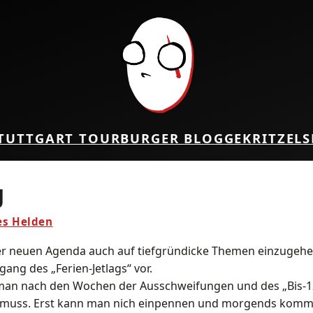
TUTTGART TOUR
BURGER BLOG
GEKRITZEL
S
g
es Helden
er neuen Agenda auch auf tiefgründicke Themen einzugehe
gang des „Ferien-Jetlags“ vor.
m man nach den Wochen der Ausschweifungen und des „Bis-
n muss. Erst kann man nich einpennen und morgends komm