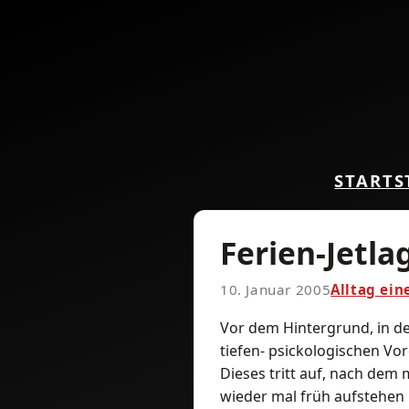
START
S
Ferien-Jetla
10. Januar 2005
Alltag ein
Vor dem Hintergrund, in d
tiefen- psickologischen Vor
Dieses tritt auf, nach de
wieder mal früh aufstehe