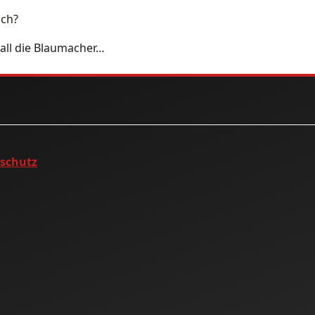
ich?
 all die Blaumacher…
nschutz