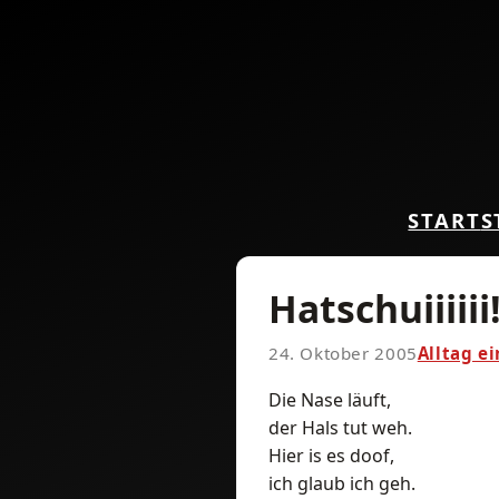
START
S
Hatschuiiiiii
24. Oktober 2005
Alltag e
Die Nase läuft,
der Hals tut weh.
Hier is es doof,
ich glaub ich geh.