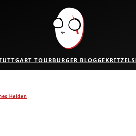
TUTTGART TOUR
BURGER BLOG
GEKRITZEL
S
!
ines Helden