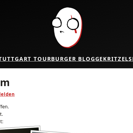
TUTTGART TOUR
BURGER BLOG
GEKRITZEL
S
rm
Helden
fen.
t.
t: