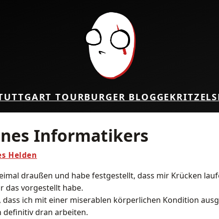
TUTTGART TOUR
BURGER BLOG
GEKRITZEL
S
ines Informatikers
es Helden
weimal draußen und habe festgestellt, dass mir Krücken lau
r das vorgestellt habe.
ass ich mit einer miserablen körperlichen Kondition ausge
definitiv dran arbeiten.