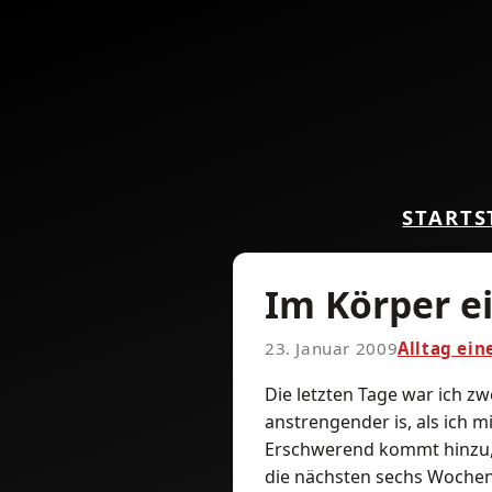
START
S
Im Körper e
23. Januar 2009
Alltag ein
Die letzten Tage war ich z
anstrengender is, als ich mi
Erschwerend kommt hinzu, d
die nächsten sechs Wochen 