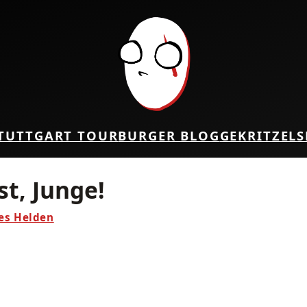
TUTTGART TOUR
BURGER BLOG
GEKRITZEL
S
t, Junge!
nes Helden