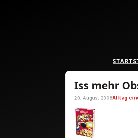
START
S
Iss mehr Obs
20. August 2008
Alltag ei