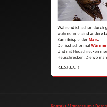
Während ich schon durch g
wahrnehme, sind andere Le
Zum Beispiel der
Marc
.
Der isst schonmal
Würmer
Und mit Heuschrecken mei
Heuschrecken. Die wo man 
R.E.S.P.E.C.T!
Kontakt / Impressum / Date