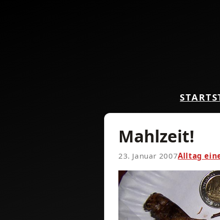
START
S
Mahlzeit!
23. Januar 2007
Alltag ein