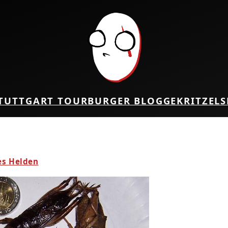
TUTTGART TOUR
BURGER BLOG
GEKRITZEL
S
es Helden