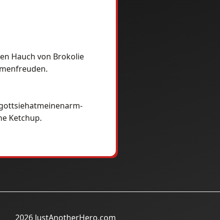
den Hauch von Brokolie
umenfreuden.
hgottsiehatmeinenarm-
ne Ketchup.
2026 JustAnotherHero.com