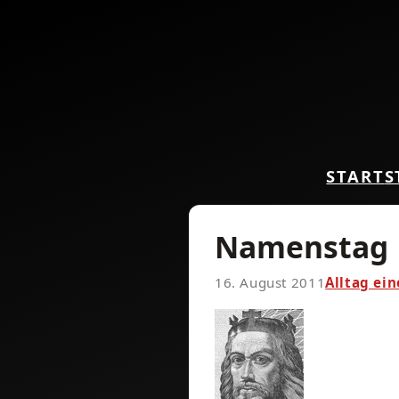
START
S
Namenstag
16. August 2011
Alltag ei