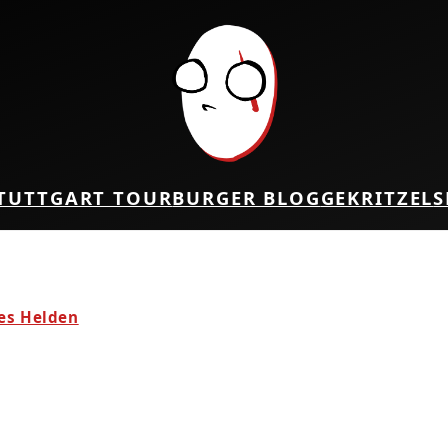
TUTTGART TOUR
BURGER BLOG
GEKRITZEL
S
nes Helden