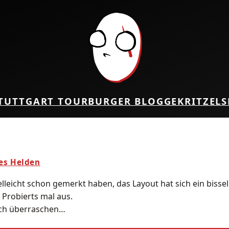
TUTTGART TOUR
BURGER BLOG
GEKRITZEL
S
nes Helden
elleicht schon gemerkt haben, das Layout hat sich ein bisse
. Probierts mal aus.
euch überraschen…