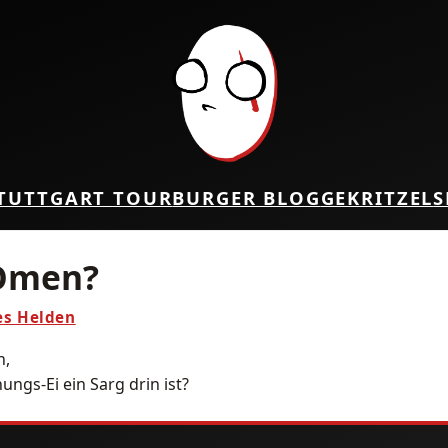
TUTTGART TOUR
BURGER BLOG
GEKRITZEL
S
 Omen?
es Helden
n,
gs-Ei ein Sarg drin ist?