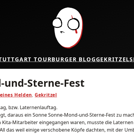
TUTTGART TOUR
BURGER BLOG
GEKRITZEL
S
-und-Sterne-Fest
 eines Helden
,
Gekritzel
ag, bzw. Laternenlauftag.
wagt, daraus ein Sonne Sonne-Mond-und-Sterne-Fest zu ma
ita-Mitarbeiter eingegangen waren, musste die Laternen 
 All das weil einige verschobene Köpfe dachten, mit der