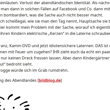
 einläuten. Verlust der abendländischen Identität. Als näc
d man dann in solchen Fällen auf Facebook und Co. dann mit
n bombardiert, was die Sache auch nicht besser macht.
ich scheißegal, wie sie man den Tag nennt, Hauptsache si
ier kommt mein Problem mit der Sache, worauf ich eigentlic
e ihren Kindern elektrische „Kerzen“ in die Laterne schraube
kranz, Kamin-DVD und jetzt idiotensichere Laternen. DAS is
ernen mit Feuer um zugehen? IHR zieht euch da echt ein pa
 nur keinen Dreck fressen lassen. Aber dann Kindergärtne
t“ bedroht sieht.
rogge würde sich im Grab rumdrehn.
g des Abendlandes [
bildblog.de
]