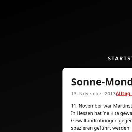
START
S
Sonne-Mond
13. November 2013
Alltag
11. November war Martinst
In Hessen hat ’ne Kita ge
Gewaltandrohungen gegen K
spazieren geführt werden.