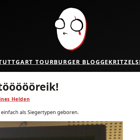
TUTTGART TOUR
BURGER BLOG
GEKRITZEL
S
töööööreik!
eines Helden
infach als Siegertypen geboren.