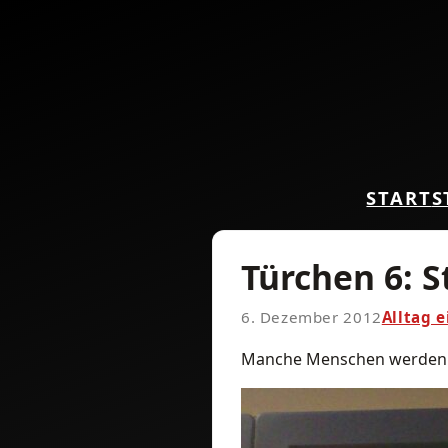
START
S
Türchen 6: S
6. Dezember 2012
Alltag 
Manche Menschen werden e