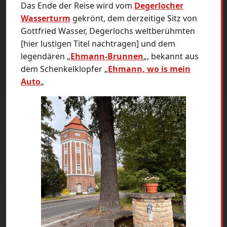
Das Ende der Reise wird vom
Degerlocher
Wasserturm
gekrönt, dem derzeitige Sitz von
Gottfried Wasser, Degerlochs weltberühmten
[hier lustigen Titel nachtragen] und dem
legendären „
Ehmann-Brunnen
„, bekannt aus
dem Schenkelklopfer „
Ehmann, wo is mein
Auto
„