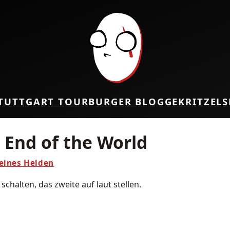
TUTTGART TOUR
BURGER BLOG
GEKRITZEL
S
 End of the World
 eines Helden
chalten, das zweite auf laut stellen.