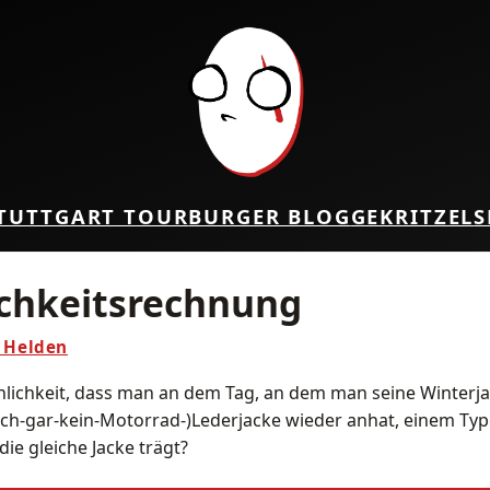
TUTTGART TOUR
BURGER BLOG
GEKRITZEL
S
chkeitsrechnung
s Helden
nlichkeit, dass man an dem Tag, an dem man seine Winterj
doch-gar-kein-Motorrad-)Lederjacke wieder anhat, einem Ty
ie gleiche Jacke trägt?