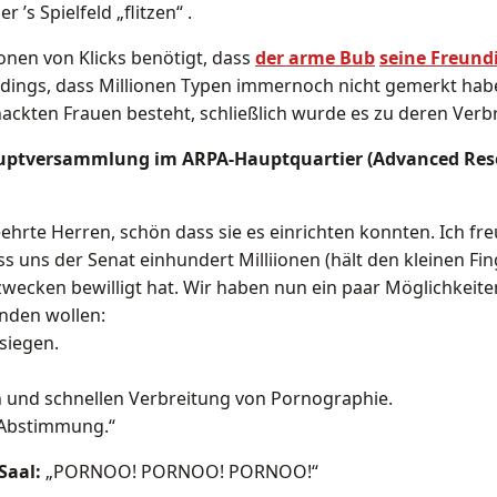
 ’s Spielfeld „flitzen“ .
ionen von Klicks benötigt, dass
der arme Bub
seine Freund
erdings, dass Millionen Typen immernoch nicht gemerkt habe
nackten Frauen besteht, schließlich wurde es zu deren Verb
auptversammlung im ARPA-Hauptquartier (Advanced Rese
ehrte Herren, schön dass sie es einrichten konnten. Ich fr
s uns der Senat einhundert Milliionen (hält den kleinen Fin
wecken bewilligt hat. Wir haben nun ein paar Möglichkeit
nden wollen:
siegen.
en und schnellen Verbreitung von Pornographie.
e Abstimmung.“
Saal:
„PORNOO! PORNOO! PORNOO!“