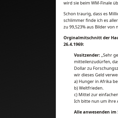
wird sie beim WM-Finale über
Schon traurig, dass es Mill
schlimmer finde ich es all
zu 99,523% aus Bilder von 
Orginalmitschnitt der H
26.4.1969:
Vositzender:
„Sehr ge
mitteilenzudürfen, das
Dollar zu Forschungsz
wir dieses Geld verwe
a) Hunger in Afrika be
b) Weltfrieden.
c) Mittel zur einfach
Ich bitte nun um ihr
Alle anwesenden im 