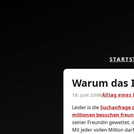
START
S
Warum das 
16. Juni 2006
Alltag eines
Leider is die
Suchanfrage 
millionen besuchen freun
seiner Freundin gewettet, d
Mit jeder vollen Million dar