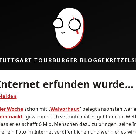
TUTTGART TOUR
BURGER BLOG
GEKRITZEL
S
Internet erfunden wurde…
 Helden
der Woche
schon mit „
Walvorhaut
“ belegt ansonsten wär e
din nackt
“ geworden. Ich vermute mal es geht um die Wett
ass er es schafft 6 Mio. Menschen dazu zu bringen, seine I
f er ein Foto im Internet veröffentlichen und wenn er es wirk