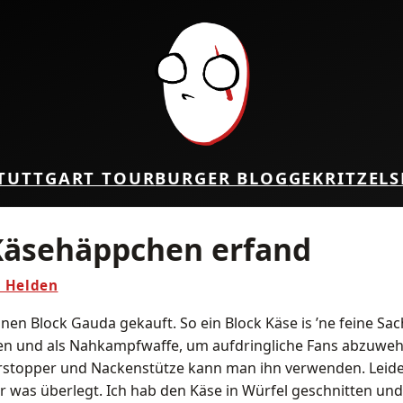
TUTTGART TOUR
BURGER BLOG
GEKRITZEL
S
 Käsehäppchen erfand
s Helden
nen Block Gauda gekauft. So ein Block Käse is ’ne feine Sac
n und als Nahkampfwaffe, um aufdringliche Fans abzuwehre
rstopper und Nackenstütze kann man ihn verwenden. Leider 
r was überlegt. Ich hab den Käse in Würfel geschnitten und