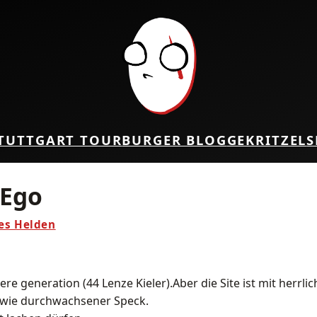
TUTTGART TOUR
BURGER BLOG
GEKRITZEL
S
 Ego
nes Helden
ltere generation (44 Lenze Kieler).Aber die Site ist mit herr
 wie durchwachsener Speck.