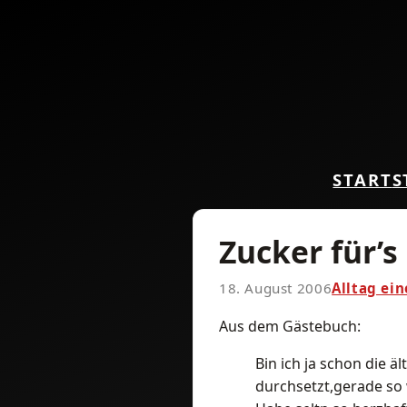
START
S
Zucker für’s
18. August 2006
Alltag ei
Aus dem Gästebuch:
Bin ich ja schon die ä
durchsetzt,gerade so