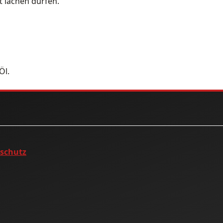
t lachen dürfen.
Öl.
nschutz